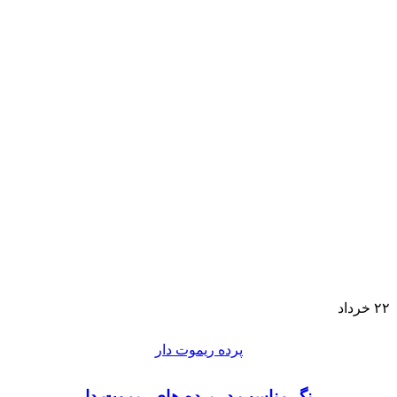
۲۲
خرداد
پرده ریموت دار
رنگ مناسب در پرده های ریموت دار