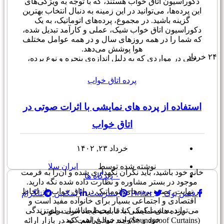
دکوراسیون اتاق خواب هستند، که با توجه به ویژگی‌های
این پرده‌ها، می‌توانید در این زمینه به دنبال انتخاب بهترین
گزینه باشید. در مجموع، پرده‌های اتوماتیک، به یک
دکوراسیون اتاق خواب شیک، عملی و کارآمد تبدیل شده،
که شما را در همه روزهای سال و در همه عوامل مختلف
هوا پوشش می‌دهد.
۲۴
خرداد
حتی در مواردی که به دلیل اندازه‌ی پنجره و نوع پرده،
برای باز کردن و بستن پرده‌ها نیاز به سایر وسایل مورد
نیاز است، پرده‌های اتوماتیک همچنان به یک راه حل ساده
پرده اتاق خواب
و سریع برای باز کردن و بستن پرده‌های اتاق خواب شما
تبدیل می‌شوند.
باید توجه داشت که نصب پرده‌های اتوماتیک برای اتاق
استفاده از پرده های نمایشی با اثرات صوتی در
خواب، نیاز به یک سری ابزار و تجهیزات خاص دارد،
اتاق خواب
بنابراین نصابانی که تجهیزات بازویی برای نصب پرده‌های
اتوماتیک در اتاق خواب شما ندارند، ممکن است نتوانند به
شما خدمات رضایت دهنده‌ای ارائه دهند.
خرداد ۲۳, ۱۴۰۲
هنگامی که شما با استفاده از پرده‌های اتوماتیک در اتاق
خواب خود موفق به ایجاد یک کارایی بهتر در بخش تزئینات
نوشته شده توسط
ایران سلا
خانه خود باشید، باید نگران نگهداری شده و آن‌را به فرمت
۰
دیدگاه ها
موجود در بستر مشاوره و نظارت داده شده نگه دارید.
در نهایت، نصب پرده‌های اتوماتیک در اتاق خواب، از لحاظ
فیس بوک
Twitter
پینترست
لینکدین
تلگرام
اقتصادی و اجتماعی بسیار برای خانواده مفید است و
می‌تواند به شما کمک کند تا محیط مناسبی برای زندگی
پرده های نمایشی با قابلیت ایجاد اثرات صوتی
خود و خانواده خود فراهم کنید.
(Soundproof Curtains) چند سالی است که در بازار ارائه