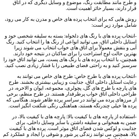
و طرح مانند مطابقت رنگ، موضوع و وسایل دیگری که در اتاق
قرار دارند، بسیار حائز اهمیت است.
روش هایی که برای انتخاب پرده های خاص و مدرن به کار می رود،
شامل موارد زیر است:
-انتخاب پرده های با رنگ های دلخواه: بسته به سلیقه شخصی خود و
استایل داخلی اتاق، می توانید انواعی از رنگ ها را انتخاب کنید. رنگ
آبی و بنفش معمولاً برای اتاق های خواب انتخاب می شوند زیرا
بهترین حالت اوج استراحت را برای ساکنان در نتیجه خود دارند.
همچنین، با انتخاب پرده های با رنگ های پست، می توانید اتاق خود را
سرسبز کنید و به راحتی فضای طبیعی را با فشار زیادی نصب کنید.
-انتخاب پرده های با طرح خاص: طرح های خاص می توانند به
رعایت استایل داخلی اتاق، جذابیت و زیبایی بیشتری بخشند. طرح
های پارچه با طرح های گل، پچولری، مجموعه، ایوان و الاخره، در
طراحی داخلی اتاق خواب پرطرفدار هستند. در طرح منظم، برخی
از مرزهای پرده می توانند در سراسر پرده ظاهر شوند. هنگامی که
پرده ها خیلی چندرنگه هستند، هماهنگی رنگی شگفت انگیز است.
-استفاده از پارچه های با کیفیت بالا: پارچه های با کیفیت بالا، در
ضمن به همخوانی و سلیقه داشتن با سایر وسایل داخلی، برای
جذابیت و لوکس شدن فضای اتاق موثر است. پرده های با کیفیت
بالا، همچنین می توانند زندگی پر شور و شوقی را ایجاد و عملکرد کم