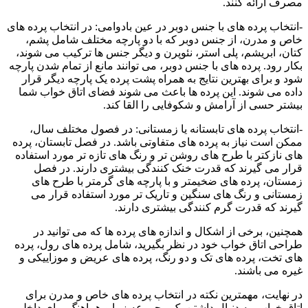
مصرف ارائه کنند.
-انتخاب پرده های با جنس دوبر در عین بادوامی: در انتخاب پرده های
خاص و مدرن، از جنس دوبر که با دو پارچه مختلف شامل پشم،
کتان، ابریشم، پلی استر، نئوپرن و دیگر جنس ها ترکیب می شوند،
بکار رود. پرده های با جنس دوبر، می توانند مانع از تمام شدن پارچه
شود و برای بهترین نتایج به همراه پشت پرده یک پارچه دیگر قرار
داده می شوند. این پرده ها باعث می شوند فضای اتاق خواب شما
بیشتر حسی از آرامش و شکوفایی را القا کند.
-انتخاب پرده های تابستانه یا زمستانی: در فصول مختلف سال،
ممکن است نیاز به پرده های متفاوتی باشد. در فصل تابستان، پرده
های نازکتر با طرح های روشن تر و رنگ های تازه تر مورد استفاده
قرار می گیرند که قدرت خنک کنندگی بیشتری دارند. در فصل
زمستان، پرده های ضخیمتر و با پارچه های گرمتر با طرح های
زمستانی و رنگ های سنگین و تاریک تر مورد استفاده قرار می
گیرند که قدرت گرم کنندگی بیشتری دارند.
همچنین، برخی از اشکال و اندازه های پرده ها که می توانید در
طراحی اتاق خواب خود در نظر بگیرید، شامل پرده های رول، پرده
های تخت، پرده های تک و دو رنگ، پرده های عریض و موزاییکی و
غیره می باشند.
در نهایت، مهمترین نکته در انتخاب پرده های خاص و مدرن برای
اتاق خواب، به دنبال داشتن یک مجموعه زیبا و هماهنگ برای داخلی