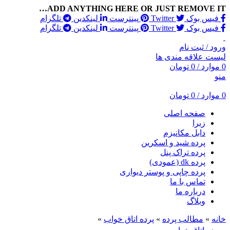
ADD ANYTHING HERE OR JUST REMOVE IT…
فیس بوک
Twitter
پینترست
لینکدین
تلگرام
فیس بوک
Twitter
پینترست
لینکدین
تلگرام
ورود / ثبت نام
لیست علاقه مندی ها
0
موارد
/
0
تومان
منو
0
موارد
/
0
تومان
صفحه اصلی
زبرا
دابل مکانیزم
پرده شید و اسکرین
پرده تراک پنل
پرده dk (عمودی)
پرده چاپی و پوستر دیواری
تماس با ما
درباره ما
وبلاگ
خانه
»
مطالب پرده
»
پرده اتاق خواب
»