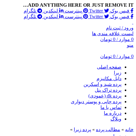
ADD ANYTHING HERE OR JUST REMOVE IT…
فیس بوک
Twitter
پینترست
لینکدین
تلگرام
فیس بوک
Twitter
پینترست
لینکدین
تلگرام
ورود / ثبت نام
لیست علاقه مندی ها
0
موارد
/
0
تومان
منو
0
موارد
/
0
تومان
صفحه اصلی
زبرا
دابل مکانیزم
پرده شید و اسکرین
پرده تراک پنل
پرده dk (عمودی)
پرده چاپی و پوستر دیواری
تماس با ما
درباره ما
وبلاگ
خانه
»
مطالب پرده
»
پرده زبرا
»