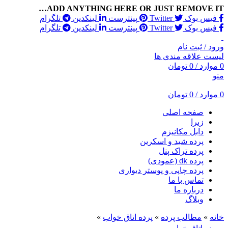
ADD ANYTHING HERE OR JUST REMOVE IT…
فیس بوک
Twitter
پینترست
لینکدین
تلگرام
فیس بوک
Twitter
پینترست
لینکدین
تلگرام
ورود / ثبت نام
لیست علاقه مندی ها
0
موارد
/
0
تومان
منو
0
موارد
/
0
تومان
صفحه اصلی
زبرا
دابل مکانیزم
پرده شید و اسکرین
پرده تراک پنل
پرده dk (عمودی)
پرده چاپی و پوستر دیواری
تماس با ما
درباره ما
وبلاگ
خانه
»
مطالب پرده
»
پرده اتاق خواب
»