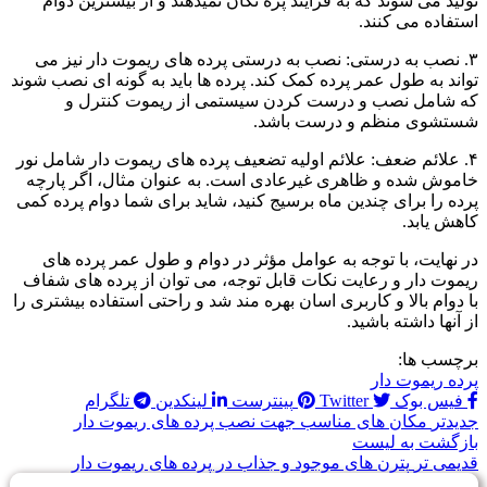
تولید می شوند که به فرآیند پره تکان نمیدهند و از بیشترین دوام
استفاده می کنند.
۳. نصب به درستی: نصب به درستی پرده های ریموت دار نیز می
تواند به طول عمر پرده کمک کند. پرده ها باید به گونه ای نصب شوند
که شامل نصب و درست کردن سیستمی از ریموت کنترل و
شستشوی منظم و درست باشد.
۴. علائم ضعف: علائم اولیه تضعیف پرده های ریموت دار شامل نور
خاموش شده و ظاهری غیرعادی است. به عنوان مثال، اگر پارچه
پرده را برای چندین ماه برسیج کنید، شاید برای شما دوام پرده کمی
کاهش یابد.
در نهایت، با توجه به عوامل مؤثر در دوام و طول عمر پرده های
ریموت دار و رعایت نکات قابل توجه، می توان از پرده های شفاف
با دوام بالا و کاربری اسان بهره مند شد و راحتی استفاده بیشتری را
از آنها داشته باشید.
برچسب ها:
پرده ریموت دار
فیس بوک
Twitter
پینترست
لینکدین
تلگرام
جدیدتر
مکان های مناسب جهت نصب پرده های ریموت دار
بازگشت به لیست
قدیمی تر
پترن های موجود و جذاب در پرده های ریموت دار