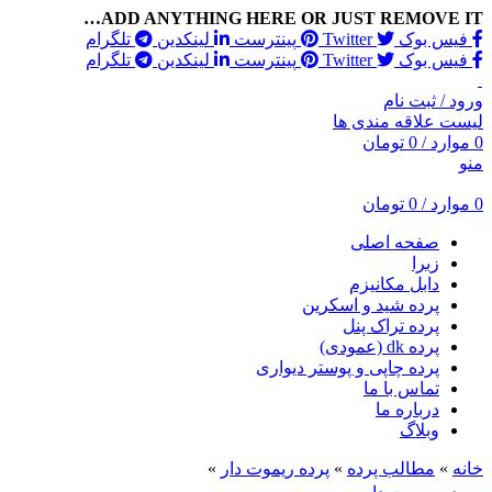
ADD ANYTHING HERE OR JUST REMOVE IT…
فیس بوک
Twitter
پینترست
لینکدین
تلگرام
فیس بوک
Twitter
پینترست
لینکدین
تلگرام
ورود / ثبت نام
لیست علاقه مندی ها
0
موارد
/
0
تومان
منو
0
موارد
/
0
تومان
صفحه اصلی
زبرا
دابل مکانیزم
پرده شید و اسکرین
پرده تراک پنل
پرده dk (عمودی)
پرده چاپی و پوستر دیواری
تماس با ما
درباره ما
وبلاگ
خانه
»
مطالب پرده
»
پرده ریموت دار
»