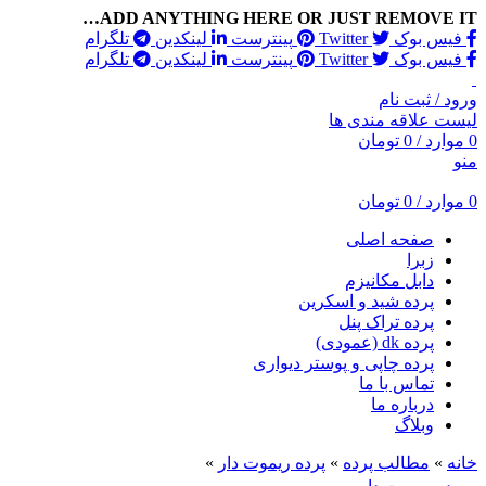
ADD ANYTHING HERE OR JUST REMOVE IT…
فیس بوک
Twitter
پینترست
لینکدین
تلگرام
فیس بوک
Twitter
پینترست
لینکدین
تلگرام
ورود / ثبت نام
لیست علاقه مندی ها
0
موارد
/
0
تومان
منو
0
موارد
/
0
تومان
صفحه اصلی
زبرا
دابل مکانیزم
پرده شید و اسکرین
پرده تراک پنل
پرده dk (عمودی)
پرده چاپی و پوستر دیواری
تماس با ما
درباره ما
وبلاگ
خانه
»
مطالب پرده
»
پرده ریموت دار
»