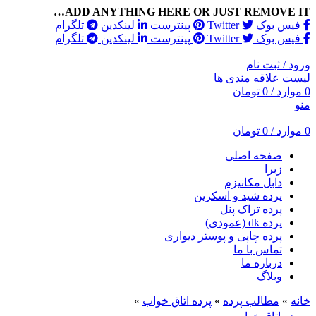
ADD ANYTHING HERE OR JUST REMOVE IT…
فیس بوک
Twitter
پینترست
لینکدین
تلگرام
فیس بوک
Twitter
پینترست
لینکدین
تلگرام
ورود / ثبت نام
لیست علاقه مندی ها
0
موارد
/
0
تومان
منو
0
موارد
/
0
تومان
صفحه اصلی
زبرا
دابل مکانیزم
پرده شید و اسکرین
پرده تراک پنل
پرده dk (عمودی)
پرده چاپی و پوستر دیواری
تماس با ما
درباره ما
وبلاگ
خانه
»
مطالب پرده
»
پرده اتاق خواب
»