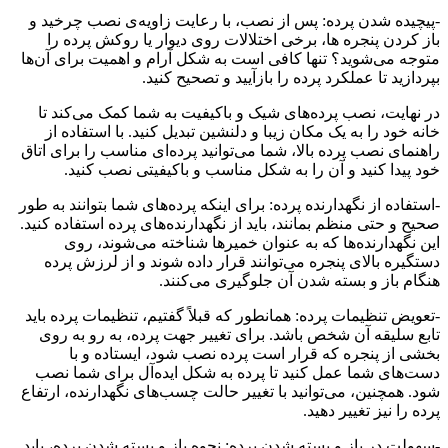
-پیچیده شدن پرده: پس از نصب، با رعایت زاویه‌ی نصب چرخید و
باز کردن پنجره ها، برخی اختلالات روی دیوار یا روکش پرده را
متوجه می‌شوید؟ تنها کافی است به شکل آرام و اهمیت برای آن‌ها
بپردازید تا عملکرد پرده را بازآیید و تصحیح کنید.
در نهایت، نصب پرده‌های شیک و باکیفیت به شما کمک می‌کند تا
خانه خود را به یک مکان زیبا و دلنشین تبدیل کنید. با استفاده از
راهنمای نصب پرده بالا، شما می‌توانید پرده‌ای مناسب را برای اتاق
خود پیدا کنید و آن را به شکل مناسب و باکیفیتی نصب کنید.
-استفاده از نگهدارنده پرده: برای اینکه پرده‌های شما بتوانند به طور
صحیح و حتی منظم بمانند، باید از نگهدارنده‌های پرده استفاده کنید.
این نگهدارنده‌ها که به عنوان خمیرها شناخته می‌شوند، روی
دستگیره بالای پنجره می‌توانند قرار داده شوند و از لرزش پرده
هنگام باز و بسته شدن آن جلوگیری می‌کنند.
-تعویض تنظیمات پرده: همانطور که قبلاً گفتیم، تنظیمات پرده باید
تابع سلیقه آن شخص باشد. برای تغییر جهت پرده، به رو به روی
بخشی از پنجره که قرار است پرده نصب شود، ایستاده و با
دست‌های شما عمل کنید تا پرده به شکل ایده‌آل برای شما نصب
شود. همچنین، می‌توانید با تغییر حالت چسب‌های نگهدارنده، ارتفاع
پرده را نیز تغییر دهید.
-سهولت در باز و بسته شدن پرده: نحوه باز و بسته شدن پرده، باید