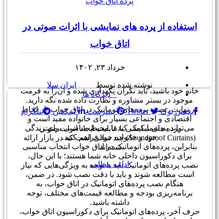
پرده اتاق خواب
و سریع برای باز کردن و بستن پرده‌های اتاق خواب شما
تبدیل می‌شوند.
باید توجه داشت که نصب پرده‌های اتوماتیک برای اتاق
استفاده از پرده های نمایشی با اثرات صوتی در
خواب، نیاز به یک سری ابزار و تجهیزات خاص دارد،
اتاق خواب
بنابراین نصابانی که تجهیزات بازویی برای نصب پرده‌های
اتوماتیک در اتاق خواب شما ندارند، ممکن است نتوانند به
شما خدمات رضایت دهنده‌ای ارائه دهند.
خرداد ۲۳, ۱۴۰۲
هنگامی که شما با استفاده از پرده‌های اتوماتیک در اتاق
خواب خود موفق به ایجاد یک کارایی بهتر در بخش تزئینات
نوشته شده توسط
ایران سلا
خانه خود باشید، باید نگران نگهداری شده و آن‌را به فرمت
۰
دیدگاه ها
موجود در بستر مشاوره و نظارت داده شده نگه دارید.
در نهایت، نصب پرده‌های اتوماتیک در اتاق خواب، از لحاظ
فیس بوک
Twitter
پینترست
لینکدین
تلگرام
اقتصادی و اجتماعی بسیار برای خانواده مفید است و
می‌تواند به شما کمک کند تا محیط مناسبی برای زندگی
پرده های نمایشی با قابلیت ایجاد اثرات صوتی
خود و خانواده خود فراهم کنید.
(Soundproof Curtains) چند سالی است که در بازار ارائه
بنابراین، پرده‌های اتوماتیک در اتاق خواب انتخاب مناسبی
شده‌اند.
برای دکوراسیون داخلی خانه شما هستند؛ با این حال،
ادامه مطلب
نصب پرده‌های اتوماتیک باید با توجه به ویژگی‌هایی که نیاز
است مطالعه شوند و باید با دقت نصب شود. در ضمن،
هنگام نصب پرده‌های اتوماتیک در اتاق خواب، به
برنامه‌ریزی بودجه و مطالعه قیمت‌های مختلف، توجه
داشته باشید.
حرف آخر، پرده‌های اتوماتیک برای دکوراسیون اتاق خواب،