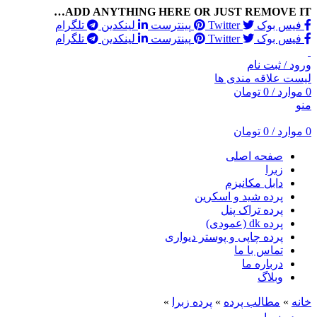
ADD ANYTHING HERE OR JUST REMOVE IT…
فیس بوک
Twitter
پینترست
لینکدین
تلگرام
فیس بوک
Twitter
پینترست
لینکدین
تلگرام
ورود / ثبت نام
لیست علاقه مندی ها
0
موارد
/
0
تومان
منو
0
موارد
/
0
تومان
صفحه اصلی
زبرا
دابل مکانیزم
پرده شید و اسکرین
پرده تراک پنل
پرده dk (عمودی)
پرده چاپی و پوستر دیواری
تماس با ما
درباره ما
وبلاگ
خانه
»
مطالب پرده
»
پرده زبرا
»