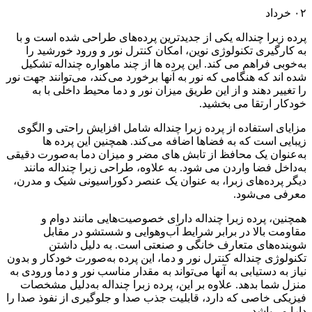
۰۲
خرداد
پرده زبرا چنداله یکی از جدیدترین پرده‌های طراحی شده است و با
به کارگیری تکنولوژی نوین، امکان کنترل نور و ورود خورشید را
به‌خوبی فراهم می کند. این پرده ها از چند ماهواره چنداله تشکیل
شده اند که هنگامی که نور به آنها برخورد می‌کند، می‌توانند جهت نور
را تغییر دهند و از این طریق میزان نور و دما محیط داخلی با به
خودکار ارتقا می بخشید.
مزایای استفاده از پرده زبرا چنداله شامل افزایش راحتی و الگوی
زیبایی است که به فضاها اضافه می‌کند. همچنین این پرده ها
به‌عنوان یک محافظ از تابش های مضر و میزان دما به‌صورت دقیقی
به‌داخل فضا واردن می شود. به علاوه، طراحی زبرا چنداله مانند
دیگر پرده‌های زبرا، به عنوان یک عنصر دکوراسیونی شیک و مدرن،
معرفی می‌شود.
همچنین، پرده زبرا چنداله دارای خصوصیت‌هایی مانند دوام و
مقاومت بالا در برابر شرایط آب‌و‌هوایی و شستشو در مقابل
شوینده‌های متعارف خانگی و صنعتی است. به دلیل داشتن
تکنولوژی چنداله کنترل نور و دما، این پرده به‌صورت خودکار و بدون
نیاز به دستیابی به آنها می‌تواند به مقدار مناسب نور و دما ورودی به
منزل شما بدهد. علاوه بر این، پرده زبرا چنداله به‌دلیل مشخصات
فیزیکی خاصی که دارد، قابلیت جذب صدا و جلوگیری از نفوذ صدا را
دارا می‌باشد.