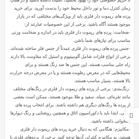
تا حریم خصوصی خود را بهبود بخشید، امنیت داشته باشید و در همان
زمان کنترل دما و نور داخل محیط خود را بدست آورید. برای خرید
پرده های ریموت دار فلزی باید از ویژگی‌های مختلفی که در بازار
موجود هستند آگاه باشید. برخی از این خصوصیات عبارتند از:
-ضخامت: پرده های ریموت دار فلزی باید در اندازه و ضخامت وزنی
مناسب برای نیازهای شما باشن.
-جنس پرده های ریموت دار فلزی عمدتاً از جنس فلز ساخته شده‌اند.
برخی از انواع فلزات شامل آلومینیوم و استیل که مقاومت بالا دارند
راه حلی مناسب هستند. این جنس ها ضد زنگ هستند و برای
محیط‌هایی که در معرض رطوبت هستند و یا در معرض درجه حرارت
بالا هستند، بسیار مناسب هستند.
-رنگ‌بندی: برخی از پرده های ریموت دار فلزی در رنگ‌های مختلف
مانند نقره‌ای، سیاه، سفید و طلا موجود هستند، ممکن است بعضی
از پرده ها رنگ‌های دیگری هم داشته باشند. برای انتخاب پرده های
رنگی، ابتدا باید با دکوراسیون اتاق و همچنین روشنایی و رنگ دیوارها
همخوانی داشته باشید.
-مکانیزم: هنگامی که به دنبال خرید پرده های ریموت دار فلزی
هستید، به مکانیزم کنترلی آن‌ها توجه کنید. برخی از پرده‌های فلزی با