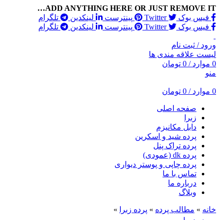
ADD ANYTHING HERE OR JUST REMOVE IT…
فیس بوک
Twitter
پینترست
لینکدین
تلگرام
فیس بوک
Twitter
پینترست
لینکدین
تلگرام
ورود / ثبت نام
لیست علاقه مندی ها
0
موارد
/
0
تومان
منو
0
موارد
/
0
تومان
صفحه اصلی
زبرا
دابل مکانیزم
پرده شید و اسکرین
پرده تراک پنل
پرده dk (عمودی)
پرده چاپی و پوستر دیواری
تماس با ما
درباره ما
وبلاگ
خانه
»
مطالب پرده
»
پرده زبرا
»