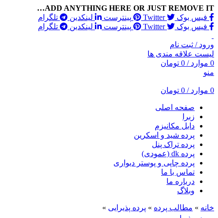
ADD ANYTHING HERE OR JUST REMOVE IT…
فیس بوک
Twitter
پینترست
لینکدین
تلگرام
فیس بوک
Twitter
پینترست
لینکدین
تلگرام
ورود / ثبت نام
لیست علاقه مندی ها
0
موارد
/
0
تومان
منو
0
موارد
/
0
تومان
صفحه اصلی
زبرا
دابل مکانیزم
پرده شید و اسکرین
پرده تراک پنل
پرده dk (عمودی)
پرده چاپی و پوستر دیواری
تماس با ما
درباره ما
وبلاگ
خانه
»
مطالب پرده
»
پرده پذیرایی
»