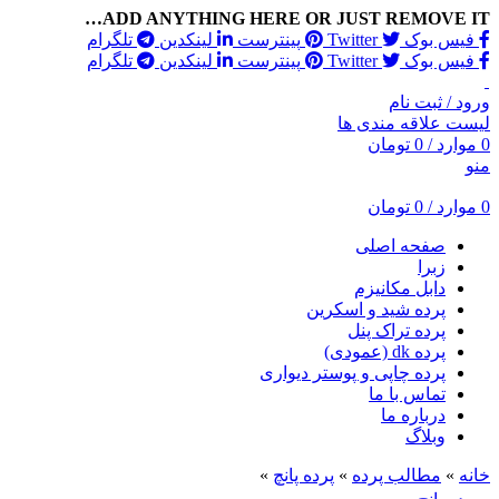
ADD ANYTHING HERE OR JUST REMOVE IT…
فیس بوک
Twitter
پینترست
لینکدین
تلگرام
فیس بوک
Twitter
پینترست
لینکدین
تلگرام
ورود / ثبت نام
لیست علاقه مندی ها
0
موارد
/
0
تومان
منو
0
موارد
/
0
تومان
صفحه اصلی
زبرا
دابل مکانیزم
پرده شید و اسکرین
پرده تراک پنل
پرده dk (عمودی)
پرده چاپی و پوستر دیواری
تماس با ما
درباره ما
وبلاگ
خانه
»
مطالب پرده
»
پرده پانچ
»