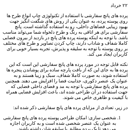
۲۲
خرداد
پرده های پانچ سفارشی با استفاده از تکنولوژی چاپ انواع طرح ها
روی پوسته پرده، به عنوان یکی از روش های شگفت انگیز جهت
بهبود زیبایی فضاهای داخلی، رو به استفاده گذاشته است. پانچ
سفارشی برای هر اتاقی به رنگ و طرح دلخواه شما می‌تواند مناسب
باشد. با توجه به اینکه پوسته پرده های پانچ در بازدید از بیرون فضایی
کاملا شفاف و شاداب دارند، چاپ کردن تصاویر و طرح های مختلف
بر روی پوسته با توجه به سلیقه و پذیرش، تجربه بسیار خوبی برای
کاربران ایجاد می کند.
نکته قابل توجه در مورد پرده های پانچ سفارشی این است که این
پرده ها به جای این که از بافت پارچه ساده برای پوشاندن پنجره ها
استفاده شوند، به صورت کاملا شفاف، سبک و زیبا هستند و به
عنوان یک عنصر دکوری، جذابیت فضا را افزایش می دهند. همچنین
پرده های پانچ سفارشی با توجه به مد و فضای داخلی فضایی که
جهت استفاده در آن طراحی شده اند، باعث افزایش فضایی همراه
با کیفیت و ظاهری خاص می شوند.
در زیر، تعدادی از مزایای پرده های پانچ سفارشی ذکر شده اند:
شخصی سازی: امکان طراحی پوسته پرده های پانچ سفارشی
به عنوان یک عنصر شخصی شده است و به کاربران اجازه
می دهد تا یک پرده مطابق با سلیقه شان داشته باشند.