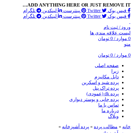
ADD ANYTHING HERE OR JUST REMOVE IT…
فیس بوک
Twitter
پینترست
لینکدین
تلگرام
فیس بوک
Twitter
پینترست
لینکدین
تلگرام
ورود / ثبت نام
لیست علاقه مندی ها
0
موارد
/
0
تومان
منو
0
موارد
/
0
تومان
صفحه اصلی
زبرا
دابل مکانیزم
پرده شید و اسکرین
پرده تراک پنل
پرده dk (عمودی)
پرده چاپی و پوستر دیواری
تماس با ما
درباره ما
وبلاگ
خانه
»
مطالب پرده
»
پرده آشپزخانه
»