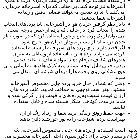
در هنگام انتخاب پرده، به اندازه درست آن برای درب یا پنجره
آشپزخانه نیز توجه کنید. پرده‌هایی که برای آشپزخانه خریداری
می‌کنید با اندازه صحیح می‌توانند فضایی دقیق و زیبا به
آشپزخانه شما ببخشند.
با در نظر گرفتن جریان هوا در آشپزخانه، باید پرده‌های انتخاب
شده را انتخاب کرد. در حالتی که پرده از جنس پارچه است،
می توان از یک پرده جمع و جور استفاده کرد که در صورت باز
شدن درب، آن از مسیر نمودار جریان هوا خارج شود.
اگر قصد دارید برای پرده های آشپزخانه از شیشه استفاده
کرده، می توانید پرده ها را با استفاده از وسایلی به عنوان
هلدرهای شفاف فرجام دهید. مواد شفاف به علت دیدنی
بودن، خیلی قابل توجه نیستند و به کمک هلدرها به آسانی و بی
هیچ مشکلی روی پنجره ها یا درهای شیشه ای منتقل می
شوند.
وقتی که شما در حال خرید پرده چاپی مخصوص آشپزخانه
هستید، بهتر است توجهی به حماقت نمایید. اغلب پرده های
ارزان قیمت نسبت به پرده های با قیمت بازار کرکی شده و
شاید در مدت کوتاهی، شکل شسته شده و قابل استفاده
نباشد.
جهت حفظ رونق زندگی پرده شما و ارتداد رنگ از آن،
بهتراست پرده آشپزخانه را به نور خورشید دادن ندهید.
بدیهی است استفاده از پرده های چاپی مخصوص آشپزخانه، یک
گران و بسیار خوب برای دکوراسیون داخلی آشپزخانه محسوب می