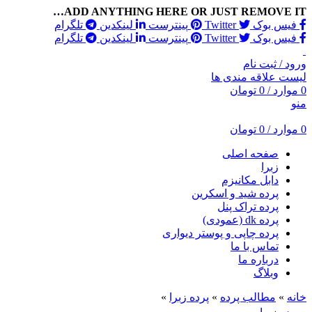
ADD ANYTHING HERE OR JUST REMOVE IT…
فیس بوک
Twitter
پینترست
لینکدین
تلگرام
فیس بوک
Twitter
پینترست
لینکدین
تلگرام
ورود / ثبت نام
لیست علاقه مندی ها
0
موارد
/
0
تومان
منو
0
موارد
/
0
تومان
صفحه اصلی
زبرا
دابل مکانیزم
پرده شید و اسکرین
پرده تراک پنل
پرده dk (عمودی)
پرده چاپی و پوستر دیواری
تماس با ما
درباره ما
وبلاگ
خانه
»
مطالب پرده
»
پرده زبرا
»