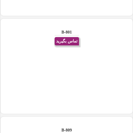
B-801
تماس بگیرید
B-809