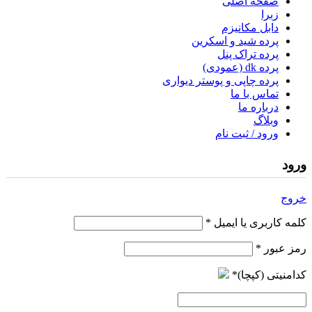
صفحه اصلی
زبرا
دابل مکانیزم
پرده شید و اسکرین
پرده تراک پنل
پرده dk (عمودی)
پرده چاپی و پوستر دیواری
تماس با ما
درباره ما
وبلاگ
ورود / ثبت نام
ورود
خروج
کلمه کاربری یا ایمیل
*
رمز عبور
*
کدامنیتی (کپچا)
*