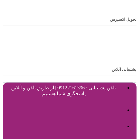
تحویل اکسپرس
پشتیبانی آنلاین
تلفن پشتیبانی : 09122161396 | از طریق تلفن و آنلاین
پاسخگوی شما هستیم.